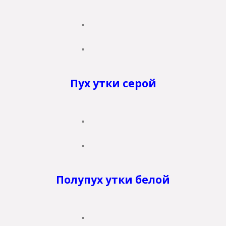
Пух утки серой
Полупух утки белой